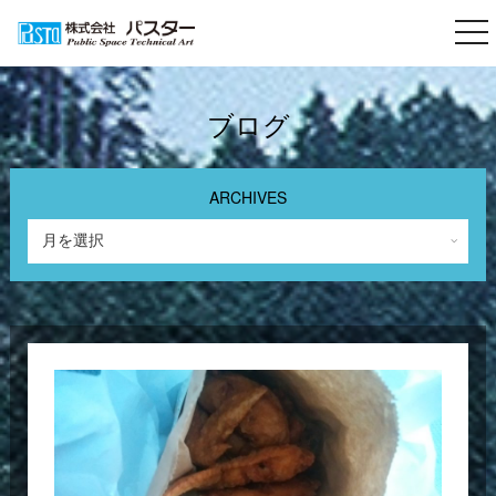
togg
nav
ブログ
ARCHIVES