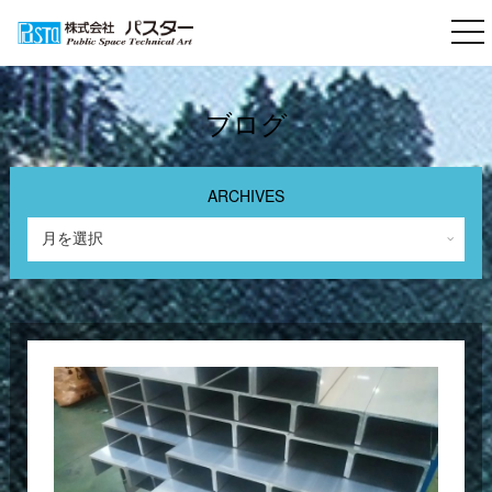
togg
nav
ブログ
ARCHIVES