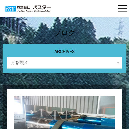
togg
nav
ブログ
ARCHIVES