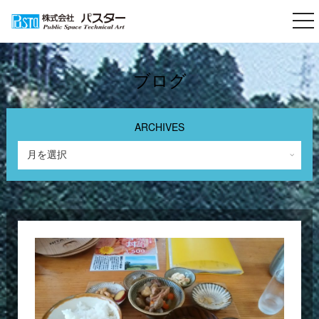
togg
nav
ブログ
ARCHIVES