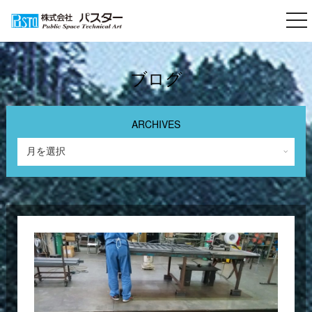
togg
nav
ブログ
ARCHIVES