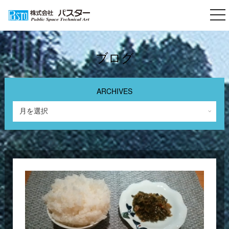
togg
nav
ブログ
ARCHIVES