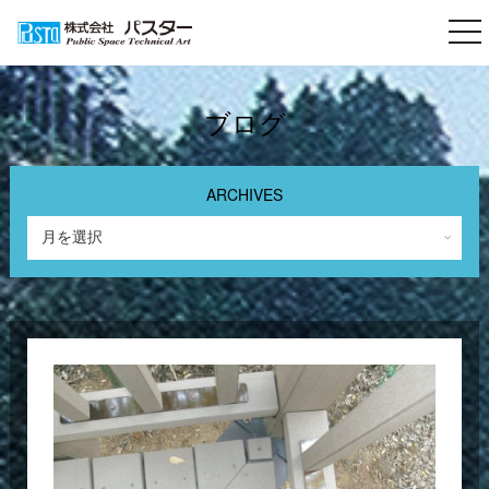
togg
nav
ブログ
ARCHIVES