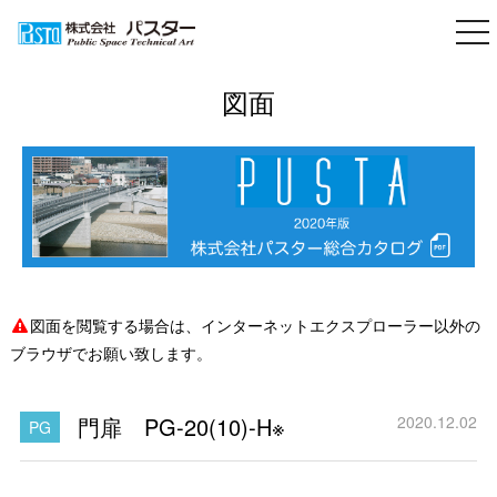
togg
nav
図面
図面を閲覧する場合は、インターネットエクスプローラー以外の
ブラウザでお願い致します。
門扉 PG-20(10)‐H※
2020.12.02
PG